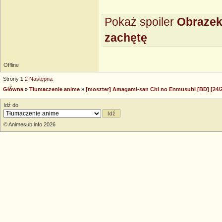
Pokaż spoiler
Obrazek 
zachętę
Offline
Strony
1
2
Następna
Główna
»
Tłumaczenie anime
»
[moszter] Amagami-san Chi no Enmusubi [BD] [24/2
Idź do
© Animesub.info 2026