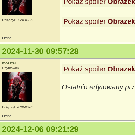
Pokaż spoiler
Obrazek
Pokaż spoiler
Obrazek
Dołączył: 2020-06-20
Offline
2024-11-30 09:57:28
moszter
Pokaż spoiler
Obrazek 
Użytkownik
Ostatnio edytowany prz
Dołączył: 2020-06-20
Offline
2024-12-06 09:21:29