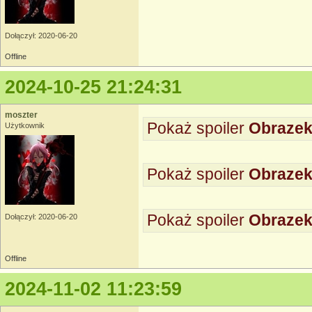
Dołączył: 2020-06-20
Offline
2024-10-25 21:24:31
moszter
Pokaż spoiler
Obrazek 
Użytkownik
Pokaż spoiler
Obrazek 
Pokaż spoiler
Obrazek 
Dołączył: 2020-06-20
Offline
2024-11-02 11:23:59