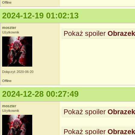
Offline
2024-12-19 01:02:13
moszter
Pokaż spoiler
Obrazek
Użytkownik
Dołączył: 2020-06-20
Offline
2024-12-28 00:27:49
moszter
Pokaż spoiler
Obrazek 
Użytkownik
Pokaż spoiler
Obrazek 