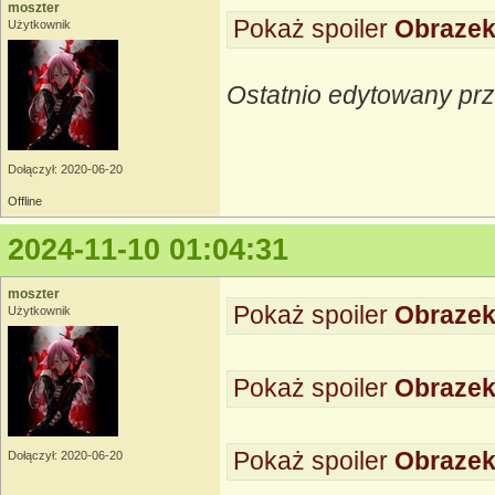
moszter
Pokaż spoiler
Obrazek 
Użytkownik
Ostatnio edytowany prz
Dołączył: 2020-06-20
Offline
2024-11-10 01:04:31
moszter
Pokaż spoiler
Obrazek 
Użytkownik
Pokaż spoiler
Obrazek 
Pokaż spoiler
Obrazek 
Dołączył: 2020-06-20