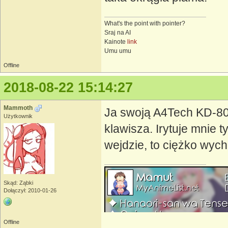
What's the point with pointer?
Sraj na AI
Kainote
link
Umu umu
Offline
2018-08-22 15:14:27
Mammoth
Ja swoją A4Tech KD-800
Użytkownik
klawisza. Irytuje mnie t
wejdzie, to ciężko wyc
Skąd: Ząbki
Dołączył: 2010-01-26
Offline