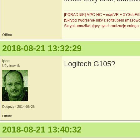
[PORADNIK] MPC-HC + madVR + XYSubFilt
[Skrypt] Tworzenie mkv z softsubem (masow
Skrypt umożliwiający synchronizację całe
Offline
2018-08-21 13:32:29
ipos
Logitech G105?
Użytkownik
Dołączył: 2014-06-26
Offline
2018-08-21 13:40:32