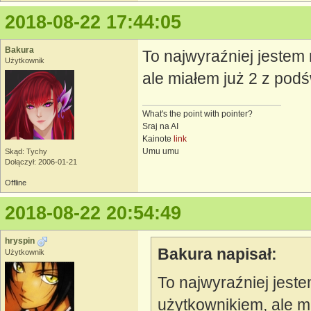
2018-08-22 17:44:05
Bakura
To najwyraźniej jeste
Użytkownik
ale miałem już 2 z podś
What's the point with pointer?
Sraj na AI
Kainote
link
Umu umu
Skąd: Tychy
Dołączył: 2006-01-21
Offline
2018-08-22 20:54:49
hryspin
Bakura napisał:
Użytkownik
To najwyraźniej jes
użytkownikiem, ale mi