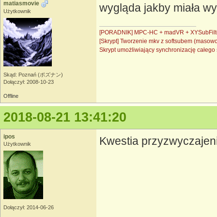
matiasmovie
wygląda jakby miała wy
Użytkownik
[PORADNIK] MPC-HC + madVR + XYSubFilt
[Skrypt] Tworzenie mkv z softsubem (masow
Skrypt umożliwiający synchronizację całe
Skąd: Poznań (ポズナン)
Dołączył: 2008-10-23
Offline
2018-08-21 13:41:20
ipos
Kwestia przyzwyczajeni
Użytkownik
Dołączył: 2014-06-26