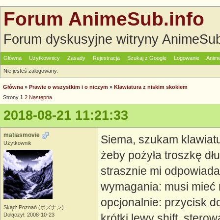
Forum AnimeSub.info
Forum dyskusyjne witryny AnimeSub
Główna
Użytkownicy
Zasady
Rejestracja
Szukaj z Google
Logowanie
Anime
Nie jesteś zalogowany.
Główna
»
Prawie o wszystkim i o niczym
»
Klawiatura z niskim skokiem
Strony
1
2
Następna
2018-08-21 11:21:33
matiasmovie
Siema, szukam klawiatu
Użytkownik
żeby pożyła troszkę dł
strasznie mi odpowiada 
wymagania: musi mieć r
opcjonalnie: przycisk d
Skąd: Poznań (ポズナン)
Dołączył: 2008-10-23
krótki lewy shift, ster