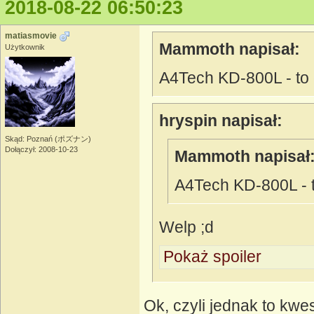
2018-08-22 06:50:23
matiasmovie
Mammoth napisał:
Użytkownik
A4Tech KD-800L - to 
hryspin napisał:
Skąd: Poznań (ポズナン)
Dołączył: 2008-10-23
Mammoth napisał
A4Tech KD-800L - t
Welp ;d
Pokaż spoiler
Ok, czyli jednak to kwe