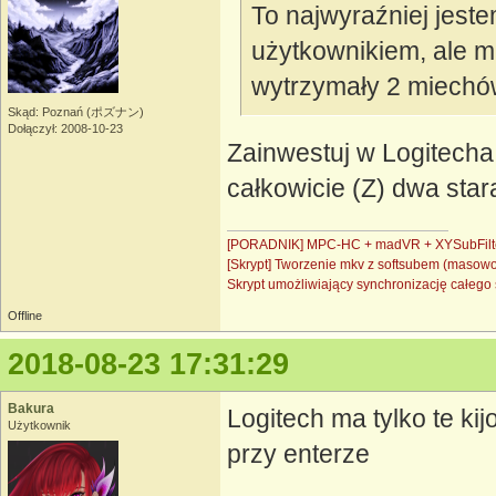
To najwyraźniej jes
użytkownikiem, ale mi
wytrzymały 2 miechó
Skąd: Poznań (ポズナン)
Dołączył: 2008-10-23
Zainwestuj w Logitecha, 
całkowicie (Z) dwa stara
[PORADNIK] MPC-HC + madVR + XYSubFilt
[Skrypt] Tworzenie mkv z softsubem (masow
Skrypt umożliwiający synchronizację całe
Offline
2018-08-23 17:31:29
Bakura
Logitech ma tylko te ki
Użytkownik
przy enterze