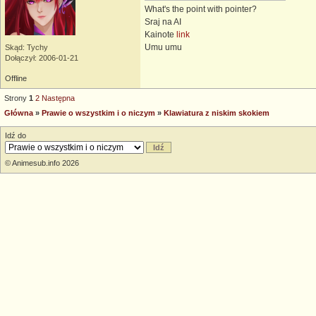
What's the point with pointer?
Sraj na AI
Kainote
link
Umu umu
Skąd: Tychy
Dołączył: 2006-01-21
Offline
Strony
1
2
Następna
Główna
»
Prawie o wszystkim i o niczym
»
Klawiatura z niskim skokiem
Idź do
© Animesub.info 2026