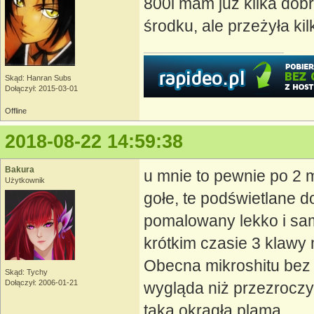
800l mam już kilka dobr
środku, ale przeżyła kil
Skąd: Hanran Subs
Dołączył: 2015-03-01
Offline
2018-08-22 14:59:38
Bakura
u mnie to pewnie po 2
Użytkownik
gołe, te podświetlane d
pomalowany lekko i sam
krótkim czasie 3 klawy 
Obecna mikroshitu bez p
Skąd: Tychy
Dołączył: 2006-01-21
wygląda niż przezroczy
taka okrągła plama.