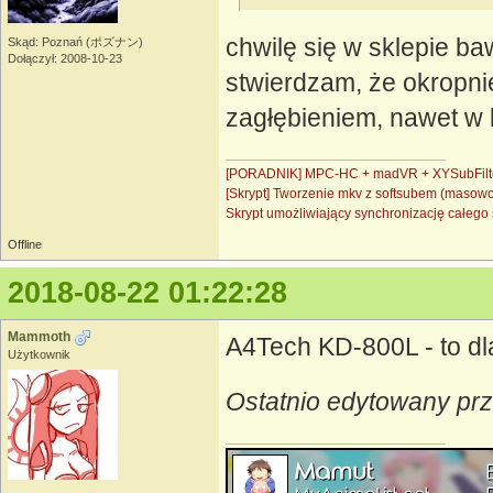
chwilę się w sklepie ba
Skąd: Poznań (ポズナン)
Dołączył: 2008-10-23
stwierdzam, że okropnie
zagłębieniem, nawet w 
[PORADNIK] MPC-HC + madVR + XYSubFilt
[Skrypt] Tworzenie mkv z softsubem (masow
Skrypt umożliwiający synchronizację całe
Offline
2018-08-22 01:22:28
Mammoth
A4Tech KD-800L - to dl
Użytkownik
Ostatnio edytowany pr