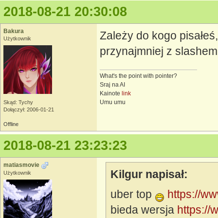
2018-08-21 20:30:08
Bakura
Zależy do kogo pisałeś,
Użytkownik
przynajmniej z slashem 
What's the point with pointer?
Sraj na AI
Kainote
link
Umu umu
Skąd: Tychy
Dołączył: 2006-01-21
Offline
2018-08-21 23:23:23
matiasmovie
Kilgur napisał:
Użytkownik
uber top
https://w
bieda wersja
https:/