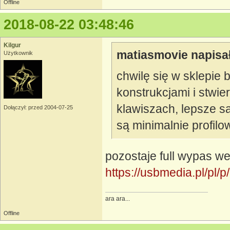
Offline
2018-08-22 03:48:46
Kilgur
matiasmovie napisał
Użytkownik
chwilę się w sklepie 
konstrukcjami i stwie
klawiszach, lepsze s
Dołączył: przed 2004-07-25
są minimalnie profil
pozostaje full wypas we
https://usbmedia.pl/pl
ara ara...
Offline