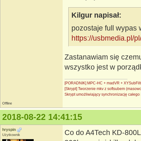
Kilgur napisał:
pozostaje full wypas 
https://usbmedia.pl/
Zastanawiam się czemu 
wszystko jest w porząd
[PORADNIK] MPC-HC + madVR + XYSubFilt
[Skrypt] Tworzenie mkv z softsubem (masow
Skrypt umożliwiający synchronizację całe
Offline
2018-08-22 14:41:15
hryspin
Co do A4Tech KD-800L j
Użytkownik