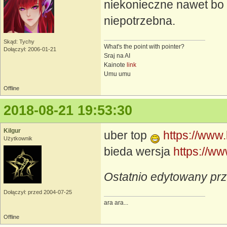
niekonieczne nawet bo
niepotrzebna.
Skąd: Tychy
What's the point with pointer?
Dołączył: 2006-01-21
Sraj na AI
Kainote
link
Umu umu
Offline
2018-08-21 19:53:30
Kilgur
uber top
https://www.
Użytkownik
bieda wersja
https://w
Ostatnio edytowany prz
Dołączył: przed 2004-07-25
ara ara...
Offline