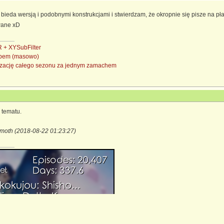
ą bieda wersją i podobnymi konstrukcjami i stwierdzam, że okropnie się pisze na p
owane xD
+ XYSubFilter
subem (masowo)
nizację całego sezonu za jednym zamachem
 tematu.
moth (2018-08-22 01:23:27)