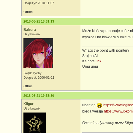
Dołączył: 2010-11-07
Offline
2018-08-21 18:31:13
Bakura
Może ktoś zaproponuje coś z n
Użytkownik
myszce i na klawie w sumie mi 
What's the point with pointer?
Sraj na AI
Kainote
link
Umu umu
Skąd: Tychy
Dołączył: 2006-01-21
Offline
2018-08-21 19:53:30
Kilgur
uber top
https://www.logite
Użytkownik
bieda wersja
https://www.x-kom
Ostatnio edytowany przez Kilgu