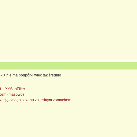
k + nie ma podpórki więc tak średnio
+ XYSubFilter
subem (masowo)
nizację całego sezonu za jednym zamachem