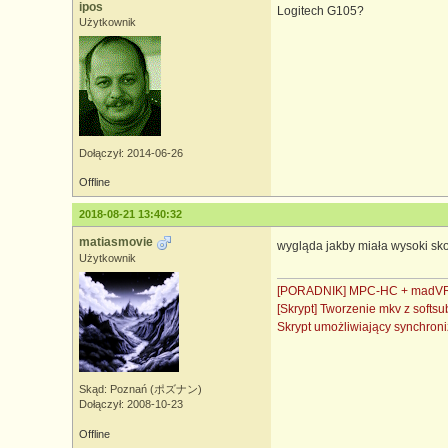
ipos
Logitech G105?
Użytkownik
Dołączył: 2014-06-26
Offline
2018-08-21 13:40:32
matiasmovie
wygląda jakby miała wysoki sko
Użytkownik
[PORADNIK] MPC-HC + madVR 
[Skrypt] Tworzenie mkv z soft
Skrypt umożliwiający synchro
Skąd: Poznań (ポズナン)
Dołączył: 2008-10-23
Offline