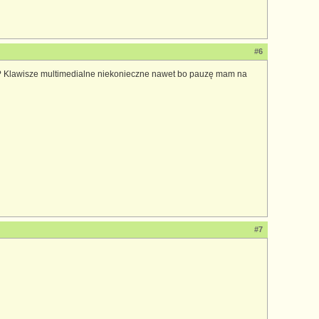
#6
ki? Klawisze multimedialne niekonieczne nawet bo pauzę mam na
#7