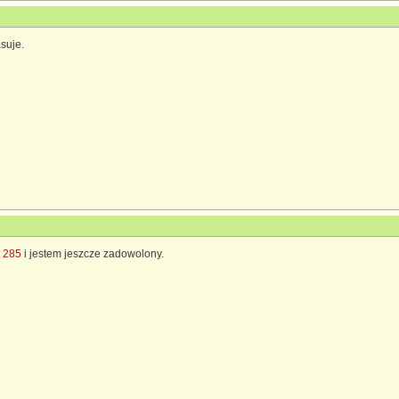
suje.
t 285
i jestem jeszcze zadowolony.