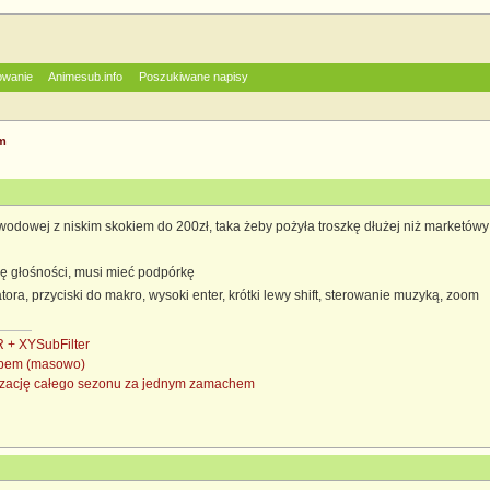
owanie
Animesub.info
Poszukiwane napisy
em
odowej z niskim skokiem do 200zł, taka żeby pożyła troszkę dłużej niż marketówy
ę głośności, musi mieć podpórkę
tora, przyciski do makro, wysoki enter, krótki lewy shift, sterowanie muzyką, zoom
+ XYSubFilter
subem (masowo)
nizację całego sezonu za jednym zamachem