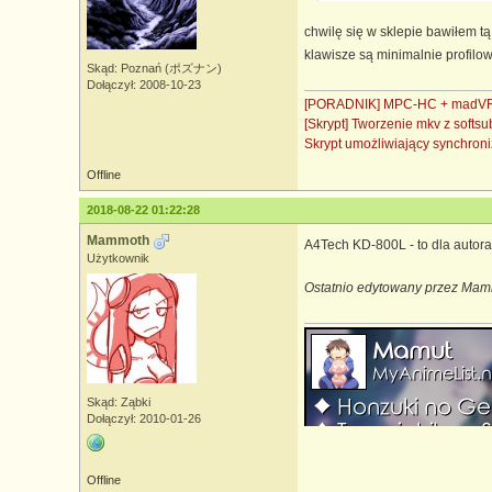
chwilę się w sklepie bawiłem t
klawisze są minimalnie profil
Skąd: Poznań (ポズナン)
Dołączył: 2008-10-23
[PORADNIK] MPC-HC + madVR 
[Skrypt] Tworzenie mkv z soft
Skrypt umożliwiający synchro
Offline
2018-08-22 01:22:28
Mammoth
A4Tech KD-800L - to dla autora
Użytkownik
Ostatnio edytowany przez Mam
Skąd: Ząbki
Dołączył: 2010-01-26
Offline