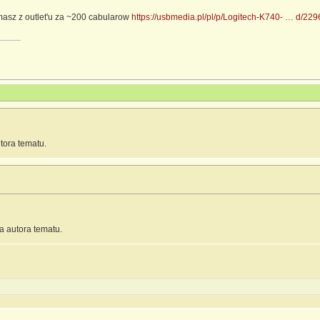
 masz z outlet'u za ~200 cabularow
https://usbmedia.pl/pl/p/Logitech-K740- … d/22
tora tematu.
a autora tematu.