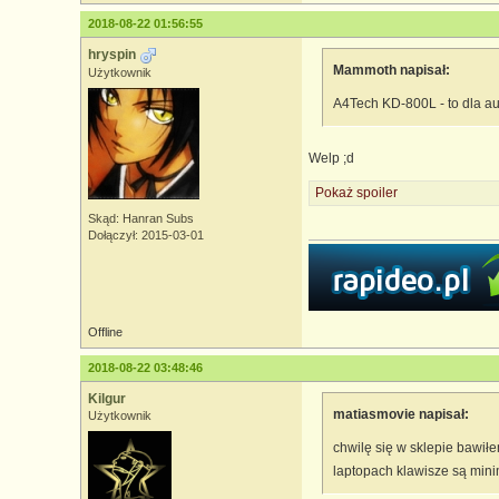
2018-08-22 01:56:55
hryspin
Mammoth napisał:
Użytkownik
A4Tech KD-800L - to dla au
Welp ;d
Pokaż spoiler
Skąd: Hanran Subs
Dołączył: 2015-03-01
Offline
2018-08-22 03:48:46
Kilgur
matiasmovie napisał:
Użytkownik
chwilę się w sklepie bawił
laptopach klawisze są mini