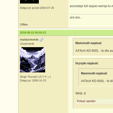
pozostaje full wypas wersja tu
Dołączył: przed 2004-07-25
ara ara...
Offline
2018-08-22 06:50:23
matiasmovie
Mammoth napisał:
Użytkownik
A4Tech KD-800L - to dla au
hryspin napisał:
Mammoth napisał:
Skąd: Poznań (ポズナン)
Dołączył: 2008-10-23
A4Tech KD-800L - to dl
Welp ;d
Pokaż spoiler