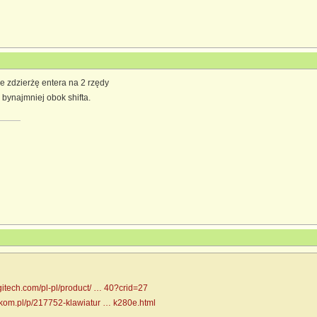
ie zdzierżę entera na 2 rzędy
 bynajmniej obok shifta.
gitech.com/pl-pl/product/ … 40?crid=27
-kom.pl/p/217752-klawiatur … k280e.html