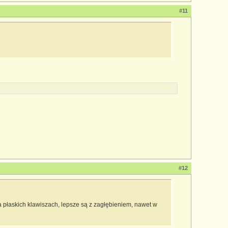
#11
#12
a płaskich klawiszach, lepsze są z zagłębieniem, nawet w