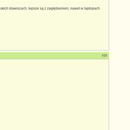
łaskich klawiszach, lepsze są z zagłębieniem, nawet w laptopach
#10