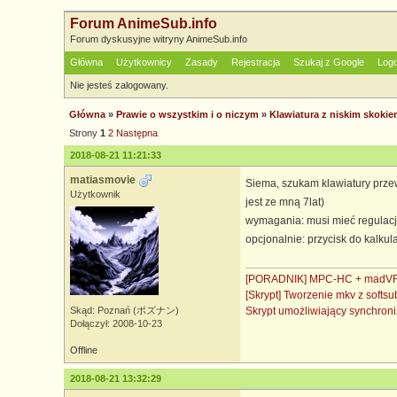
Forum AnimeSub.info
Forum dyskusyjne witryny AnimeSub.info
Główna
Użytkownicy
Zasady
Rejestracja
Szukaj z Google
Log
Nie jesteś zalogowany.
Główna
»
Prawie o wszystkim i o niczym
»
Klawiatura z niskim skoki
Strony
1
2
Następna
2018-08-21 11:21:33
matiasmovie
Siema, szukam klawiatury przew
Użytkownik
jest ze mną 7lat)
wymagania: musi mieć regulacj
opcjonalnie: przycisk do kalkula
[PORADNIK] MPC-HC + madVR 
[Skrypt] Tworzenie mkv z soft
Skrypt umożliwiający synchro
Skąd: Poznań (ポズナン)
Dołączył: 2008-10-23
Offline
2018-08-21 13:32:29