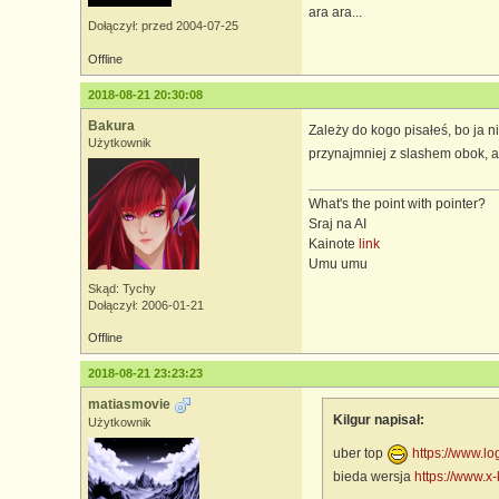
ara ara...
Dołączył: przed 2004-07-25
Offline
2018-08-21 20:30:08
Bakura
Zależy do kogo pisałeś, bo ja n
Użytkownik
przynajmniej z slashem obok, a
What's the point with pointer?
Sraj na AI
Kainote
link
Umu umu
Skąd: Tychy
Dołączył: 2006-01-21
Offline
2018-08-21 23:23:23
matiasmovie
Kilgur napisał:
Użytkownik
uber top
https://www.lo
bieda wersja
https://www.x