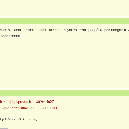
iskim skokiem i niskim profilem, ale podłużnym enterem i podpórką pod nadgarst
niepotrzebna.
ch.com/pl-pl/product/ … 40?crid=27
.pl/p/217752-klawiatur … k280e.html
r (2018-08-21 19:56:30)