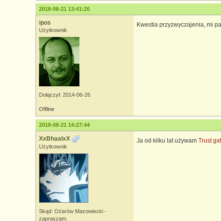
2018-08-21 13:41:20
ipos
Kwestia przyzwyczajenia, mi pa
Użytkownik
Dołączył: 2014-06-26
Offline
2018-08-21 14:27:44
XxBhaalxX
Ja od kilku lat używam
Trust gx
Użytkownik
Skąd: Ożarów Mazowiecki -
zapraszam.