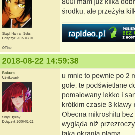
800l mam już kilka dobr
środku, ale przeżyła kil
Skąd: Hanran Subs
Dołączył: 2015-03-01
Offline
2018-08-22 14:59:38
Bakura
u mnie to pewnie po 2
Użytkownik
gołe, te podświetlane d
pomalowany lekko i sam
krótkim czasie 3 klawy 
Obecna mikroshitu bez p
Skąd: Tychy
Dołączył: 2006-01-21
wygląda niż przezroczy
taka okrągła plama.