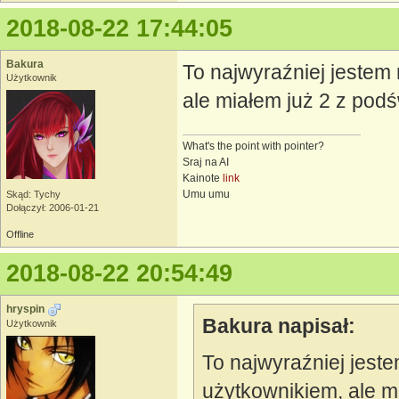
2018-08-22 17:44:05
Bakura
To najwyraźniej jeste
Użytkownik
ale miałem już 2 z podś
What's the point with pointer?
Sraj na AI
Kainote
link
Umu umu
Skąd: Tychy
Dołączył: 2006-01-21
Offline
2018-08-22 20:54:49
hryspin
Bakura napisał:
Użytkownik
To najwyraźniej jes
użytkownikiem, ale mi