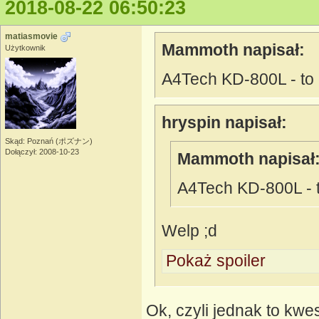
2018-08-22 06:50:23
matiasmovie
Mammoth napisał:
Użytkownik
A4Tech KD-800L - to 
hryspin napisał:
Skąd: Poznań (ポズナン)
Dołączył: 2008-10-23
Mammoth napisał
A4Tech KD-800L - t
Welp ;d
Pokaż spoiler
Ok, czyli jednak to kwe