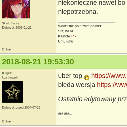
niekonieczne nawet bo
niepotrzebna.
Skąd: Tychy
What's the point with pointer?
Dołączył: 2006-01-21
Sraj na AI
Kainote
link
Umu umu
Offline
2018-08-21 19:53:30
Kilgur
uber top
https://www.
Użytkownik
bieda wersja
https://w
Ostatnio edytowany prz
Dołączył: przed 2004-07-25
ara ara...
Offline