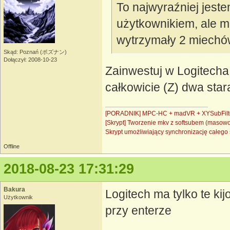
To najwyraźniej jes
użytkownikiem, ale mi
wytrzymały 2 miechó
Skąd: Poznań (ポズナン)
Dołączył: 2008-10-23
Zainwestuj w Logitecha, 
całkowicie (Z) dwa stara
[PORADNIK] MPC-HC + madVR + XYSubFilt
[Skrypt] Tworzenie mkv z softsubem (masow
Skrypt umożliwiający synchronizację całe
Offline
2018-08-23 17:31:29
Bakura
Logitech ma tylko te ki
Użytkownik
przy enterze