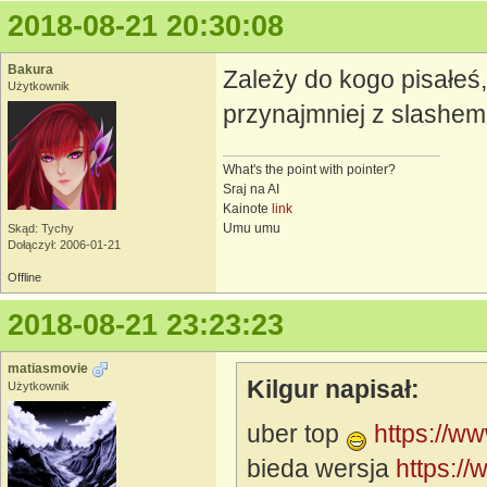
2018-08-21 20:30:08
Bakura
Zależy do kogo pisałeś,
Użytkownik
przynajmniej z slashem 
What's the point with pointer?
Sraj na AI
Kainote
link
Umu umu
Skąd: Tychy
Dołączył: 2006-01-21
Offline
2018-08-21 23:23:23
matiasmovie
Kilgur napisał:
Użytkownik
uber top
https://w
bieda wersja
https:/