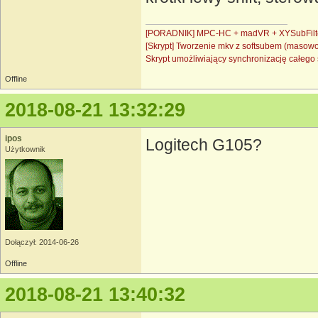
[PORADNIK] MPC-HC + madVR + XYSubFilt
[Skrypt] Tworzenie mkv z softsubem (masow
Skrypt umożliwiający synchronizację całe
Offline
2018-08-21 13:32:29
ipos
Logitech G105?
Użytkownik
Dołączył: 2014-06-26
Offline
2018-08-21 13:40:32