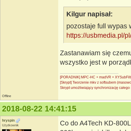
Kilgur napisał:
pozostaje full wypas 
https://usbmedia.pl/
Zastanawiam się czemu 
wszystko jest w porząd
[PORADNIK] MPC-HC + madVR + XYSubFilt
[Skrypt] Tworzenie mkv z softsubem (masow
Skrypt umożliwiający synchronizację całe
Offline
2018-08-22 14:41:15
hryspin
Co do A4Tech KD-800L j
Użytkownik