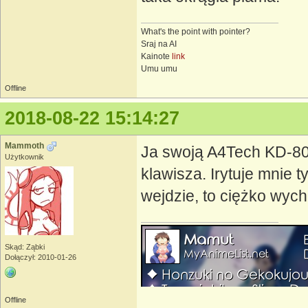
What's the point with pointer?
Sraj na AI
Kainote
link
Umu umu
Offline
2018-08-22 15:14:27
Mammoth
Ja swoją A4Tech KD-800
Użytkownik
klawisza. Irytuje mnie t
wejdzie, to ciężko wyc
Skąd: Ząbki
Dołączył: 2010-01-26
Offline