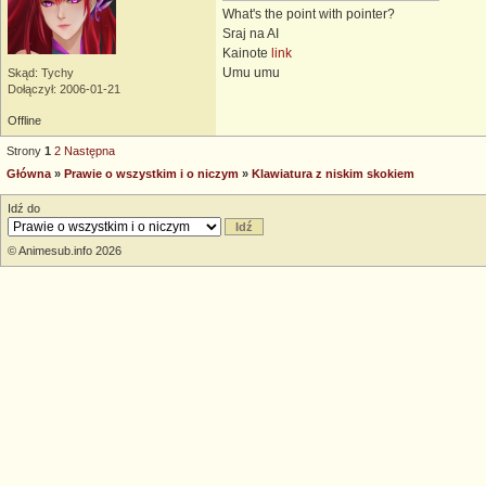
What's the point with pointer?
Sraj na AI
Kainote
link
Umu umu
Skąd: Tychy
Dołączył: 2006-01-21
Offline
Strony
1
2
Następna
Główna
»
Prawie o wszystkim i o niczym
»
Klawiatura z niskim skokiem
Idź do
© Animesub.info 2026