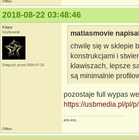
Offline
2018-08-22 03:48:46
Kilgur
matiasmovie napisał
Użytkownik
chwilę się w sklepie 
konstrukcjami i stwie
klawiszach, lepsze s
Dołączył: przed 2004-07-25
są minimalnie profil
pozostaje full wypas we
https://usbmedia.pl/pl
ara ara...
Offline