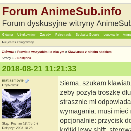
Forum AnimeSub.info
Forum dyskusyjne witryny AnimeSub
Główna
Użytkownicy
Zasady
Rejestracja
Szukaj z Google
Logowanie
Anime
Nie jesteś zalogowany.
Główna
»
Prawie o wszystkim i o niczym
»
Klawiatura z niskim skokiem
Strony
1
2
Następna
2018-08-21 11:21:33
matiasmovie
Siema, szukam klawiatu
Użytkownik
żeby pożyła troszkę dł
strasznie mi odpowiada 
wymagania: musi mieć r
opcjonalnie: przycisk d
Skąd: Poznań (ポズナン)
Dołączył: 2008-10-23
krótki lewy shift, ster