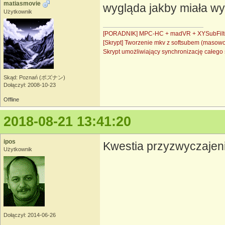
matiasmovie
wygląda jakby miała wy
Użytkownik
[PORADNIK] MPC-HC + madVR + XYSubFilt
[Skrypt] Tworzenie mkv z softsubem (masow
Skrypt umożliwiający synchronizację całe
Skąd: Poznań (ポズナン)
Dołączył: 2008-10-23
Offline
2018-08-21 13:41:20
ipos
Kwestia przyzwyczajeni
Użytkownik
Dołączył: 2014-06-26