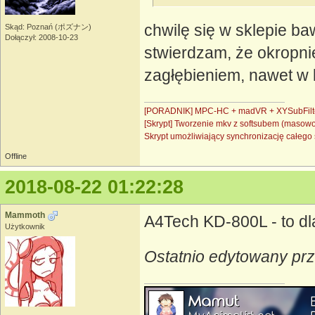
chwilę się w sklepie ba
Skąd: Poznań (ポズナン)
Dołączył: 2008-10-23
stwierdzam, że okropnie
zagłębieniem, nawet w 
[PORADNIK] MPC-HC + madVR + XYSubFilt
[Skrypt] Tworzenie mkv z softsubem (masow
Skrypt umożliwiający synchronizację całe
Offline
2018-08-22 01:22:28
Mammoth
A4Tech KD-800L - to dl
Użytkownik
Ostatnio edytowany pr