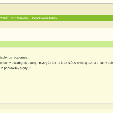
owanie
Animesub.info
Poszukiwane napisy
ciągle rosnącą grupą.
o mamy otwartą rekrutację, i myślę że jak na ludzi którzy wydają też na onlajny potr
to poprawimy błędy. ;3