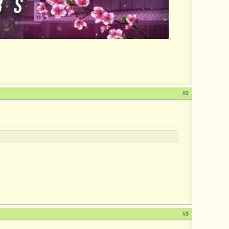
#2
#3