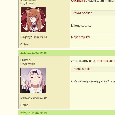
Odcinek 6
Adachi to Shimamur
Użytkownik
Pokaż spoiler
Miłego seansu!
Moje projekty
Dołączył: 2020-10-13
Offline
2020-11-21 02:40:55
Fraxes
Zapraszamy na
8. odcinek Juju
Użytkownik
Pokaż spoiler
Ostatnio edytowany przez Frax
Dołączył: 2020-11-19
Offline
2020-11-21 04:32:23