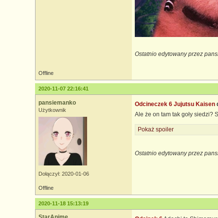
Ostatnio edytowany przez pan
Offline
2020-11-07 22:16:41
pansiemanko
Odcineczek 6 Jujutsu Kaisen
Użytkownik
Ale że on tam tak goły siedzi? 
Pokaż spoiler
Ostatnio edytowany przez pans
Dołączył: 2020-01-06
Offline
2020-11-18 15:13:19
StarAnime