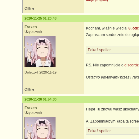
Offline
2020-11-25 01:20:48
Fraxes
Kochani, właśnie wleciał
8. odc
Użytkownik
Zapraszam serdecznie do ogląd
Pokaż spoiler
P.S. Nie zapomnijcie o
discordz
Dołączył: 2020-11-19
Ostatnio edytowany przez Frax
Offline
2020-11-26 01:54:30
Fraxes
Hejo! Tu znowu wasz ukochan
Użytkownik
A! Zapomniałbym, łapajta scr
Pokaż spoiler