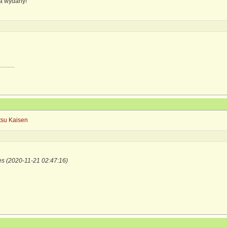
a wydany!
tsu Kaisen
es (2020-11-21 02:47:16)