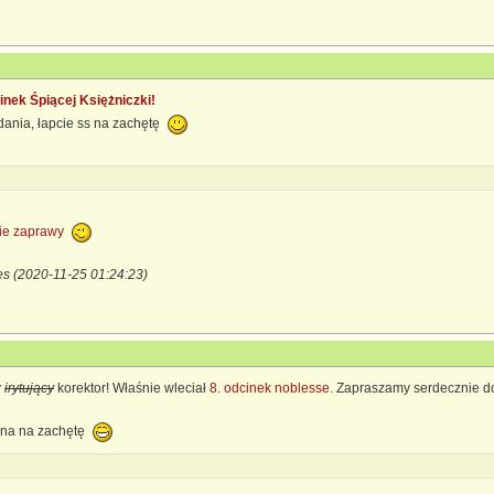
inek Śpiącej Księżniczki!
ania, łapcie ss na zachętę
ie zaprawy
es (2020-11-25 01:24:23)
y
irytujący
korektor! Właśnie wleciał
8. odcinek noblesse
. Zapraszamy serdecznie d
eena na zachętę