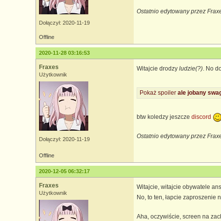
Ostatnio edytowany przez Frax
Dołączył: 2020-11-19
Offline
2020-11-28 03:16:53
Fraxes
Witajcie drodzy
ludzie(?)
. No d
Użytkownik
Pokaż spoiler
ale jobany swa
btw koledzy jeszcze
discord
Ostatnio edytowany przez Frax
Dołączył: 2020-11-19
Offline
2020-12-05 06:32:17
Fraxes
Witajcie, witajcie obywatele an
Użytkownik
No, to ten, łapcie zaproszenie 
Aha, oczywiście, screen na zac