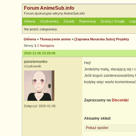
Forum AnimeSub.info
Forum dyskusyjne witryny AnimeSub.info
Główna
Użytkownicy
Zasady
Rejestracja
Szukaj z Google
Log
Nie jesteś zalogowany.
Główna
»
Tłumaczenie anime
»
[Zaprawa Murarska Subs] Projekty
Strony
1
2
Następna
2020-11-06 23:29:49
pansiemanko
Hej!
Użytkownik
Jesteśmy małą, starającą się i 
Jeśli kogoś zainteresowaliśmy t
krytykę więc warto komentować 
Zapraszamy na
Discorda!
Dołączył: 2020-01-06
Aktualny skład:
Pokaż spoiler