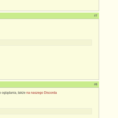
#7
#8
o oglądania, także
na naszego Discorda