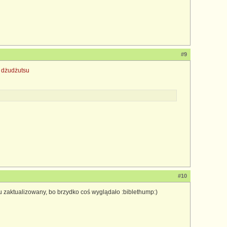
#9
 dżudżutsu
#10
zu zaktualizowany, bo brzydko coś wyglądało :biblethump:)