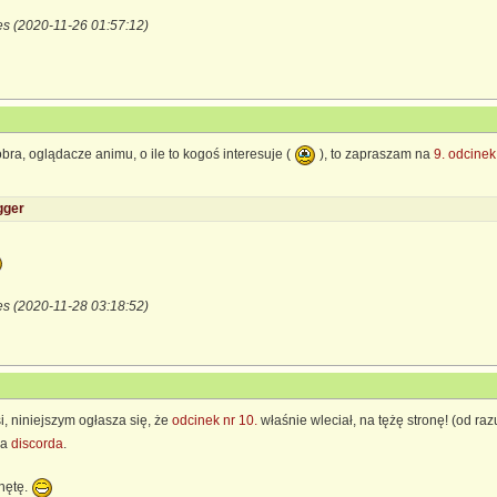
es (2020-11-26 01:57:12)
obra, oglądacze animu, o ile to kogoś interesuje (
), to zapraszam na
9. odcinek
gger
es (2020-11-28 03:18:52)
si, niniejszym ogłasza się, że
odcinek nr 10.
właśnie wleciał, na tężę stronę! (od ra
na
discorda
.
hętę.