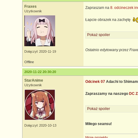
Fraxes
Zapraszam na
8. odcineczek in
Użytkownik
Łapcie obrazek na zachętę
Pokaż spoiler
Ostatnio edytowany przez Frax
Dołączył: 2020-11-19
Offline
2020-11-22 20:30:20
StarAnime
Odcinek 07
Adachi to Shimam
Użytkownik
Zapraszamy na naszego
DC Z
Pokaż spoiler
Miłego seansu!
Dołączył: 2020-10-13
Moje projekty