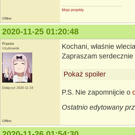
Moje projekty
Offline
2020-11-25 01:20:48
Fraxes
Kochani, właśnie wleci
Użytkownik
Zapraszam serdecznie 
Pokaż spoiler
Dołączył: 2020-11-19
P.S. Nie zapomnijcie o
Ostatnio edytowany prz
Offline
2020-11-26 01:54:30