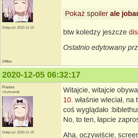
Pokaż spoiler
ale joba
Dołączył: 2020-11-19
btw koledzy jeszcze
di
Ostatnio edytowany prz
Offline
2020-12-05 06:32:17
Fraxes
Witajcie, witajcie obywa
Użytkownik
10.
właśnie wleciał, na 
coś wyglądało :bibleth
No, to ten, łapcie zapr
Dołączył: 2020-11-19
Aha, oczywiście, scree