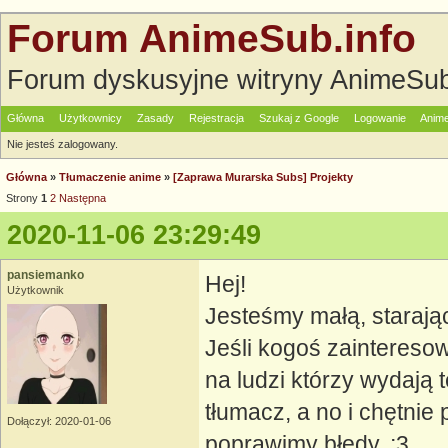
Forum AnimeSub.info
Forum dyskusyjne witryny AnimeSub
Główna
Użytkownicy
Zasady
Rejestracja
Szukaj z Google
Logowanie
Anime
Nie jesteś zalogowany.
Główna
»
Tłumaczenie anime
»
[Zaprawa Murarska Subs] Projekty
Strony
1
2
Następna
2020-11-06 23:29:49
pansiemanko
Hej!
Użytkownik
Jesteśmy małą, starając
Jeśli kogoś zainteresow
na ludzi którzy wydają t
tłumacz, a no i chętni
Dołączył: 2020-01-06
poprawimy błędy. ;3