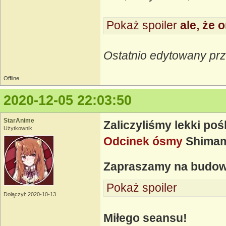
Pokaż spoiler
ale, że o
Ostatnio edytowany prz
Offline
2020-12-05 22:03:50
StarAnime
Zaliczyliśmy lekki poś
Użytkownik
Odcinek ósmy
Shimamu
Zapraszamy na budo
Pokaż spoiler
Dołączył: 2020-10-13
Miłego seansu!