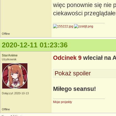
więc ponownie się nie 
ciekawości przeglądał
Offline
2020-12-11 01:23:36
StarAnime
Odcinek 9
wleciał na 
Użytkownik
Pokaż spoiler
Miłego seansu!
Dołączył: 2020-10-13
Moje projekty
Offline