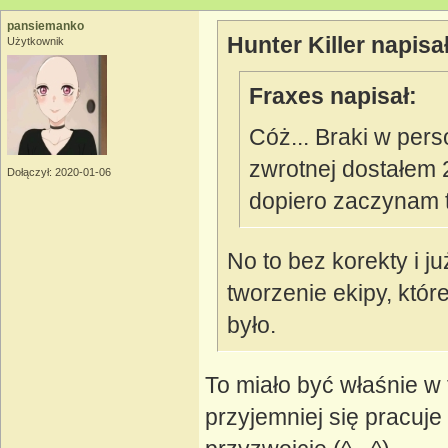
pansiemanko
Hunter Killer napisał
Użytkownik
Fraxes napisał:
Cóż... Braki w pers
zwrotnej dostałem 
Dołączył: 2020-01-06
dopiero zaczynam t
No to bez korekty i j
tworzenie ekipy, któr
było.
To miało być właśnie w f
przyjemniej się pracu