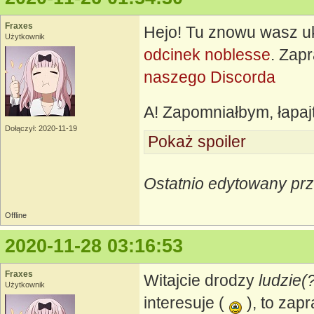
Fraxes
Hejo! Tu znowu wasz 
Użytkownik
odcinek noblesse
. Zap
naszego Discorda
A! Zapomniałbym, łapa
Dołączył: 2020-11-19
Pokaż spoiler
Ostatnio edytowany prz
Offline
2020-11-28 03:16:53
Fraxes
Witajcie drodzy
ludzie(
Użytkownik
interesuje (
), to zap