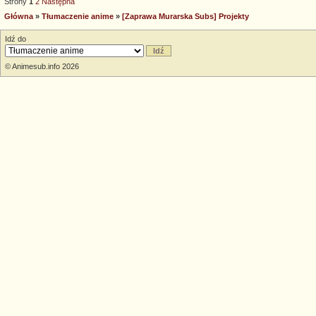
Strony
1
2
Następna
Główna
»
Tłumaczenie anime
»
[Zaprawa Murarska Subs] Projekty
Idź do
© Animesub.info 2026