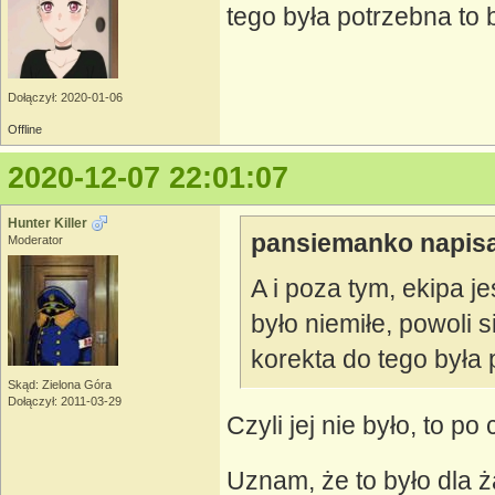
tego była potrzebna to b
Dołączył: 2020-01-06
Offline
2020-12-07 22:01:07
Hunter Killer
pansiemanko napisa
Moderator
A i poza tym, ekipa je
było niemiłe, powoli 
korekta do tego była 
Skąd: Zielona Góra
Dołączył: 2011-03-29
Czyli jej nie było, to p
Uznam, że to było dla 