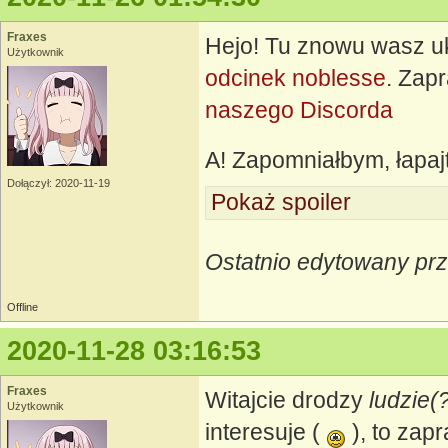
Fraxes
Hejo! Tu znowu wasz 
Użytkownik
odcinek noblesse
. Zap
naszego Discorda
A! Zapomniałbym, łapa
Dołączył: 2020-11-19
Pokaż spoiler
Ostatnio edytowany prz
Offline
2020-11-28 03:16:53
Fraxes
Witajcie drodzy
ludzie(
Użytkownik
interesuje (
), to zap