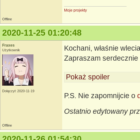
Moje projekty
Offline
2020-11-25 01:20:48
Fraxes
Kochani, właśnie wleci
Użytkownik
Zapraszam serdecznie 
Pokaż spoiler
Dołączył: 2020-11-19
P.S. Nie zapomnijcie o
Ostatnio edytowany prz
Offline
2020-11-26 01:54:30