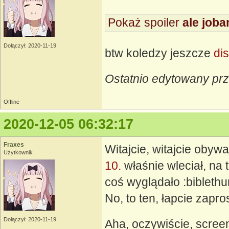
Pokaż spoiler
ale joba
Dołączył: 2020-11-19
btw koledzy jeszcze
di
Ostatnio edytowany prz
Offline
2020-12-05 06:32:17
Fraxes
Witajcie, witajcie obywa
Użytkownik
10.
właśnie wleciał, na 
coś wyglądało :bibleth
No, to ten, łapcie zapr
Dołączył: 2020-11-19
Aha, oczywiście, scree