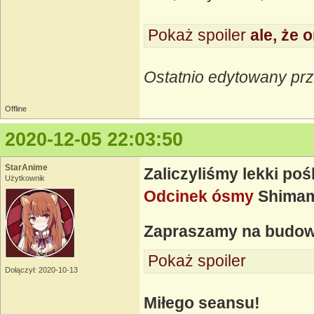
Pokaż spoiler
ale, że o
Ostatnio edytowany prz
Offline
2020-12-05 22:03:50
StarAnime
Zaliczyliśmy lekki poś
Użytkownik
Odcinek ósmy
Shimamu
Zapraszamy na budo
Pokaż spoiler
Dołączył: 2020-10-13
Miłego seansu!