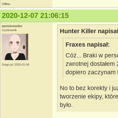
Offline
2020-12-07 21:06:15
pansiemanko
Hunter Killer napisał
Użytkownik
Fraxes napisał:
Cóż... Braki w pers
zwrotnej dostałem 
Dołączył: 2020-01-06
dopiero zaczynam t
No to bez korekty i j
tworzenie ekipy, któr
było.