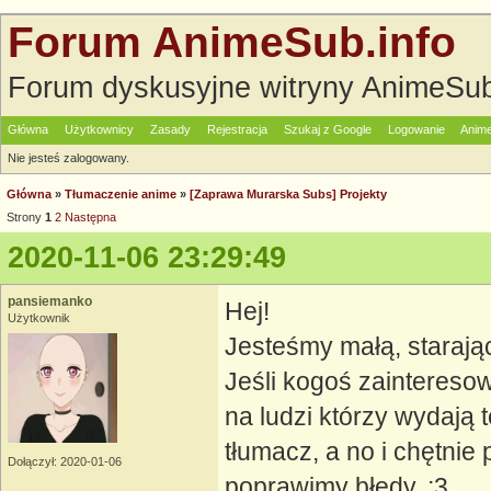
Forum AnimeSub.info
Forum dyskusyjne witryny AnimeSub
Główna
Użytkownicy
Zasady
Rejestracja
Szukaj z Google
Logowanie
Anime
Nie jesteś zalogowany.
Główna
»
Tłumaczenie anime
»
[Zaprawa Murarska Subs] Projekty
Strony
1
2
Następna
2020-11-06 23:29:49
pansiemanko
Hej!
Użytkownik
Jesteśmy małą, starając
Jeśli kogoś zainteresow
na ludzi którzy wydają t
tłumacz, a no i chętni
Dołączył: 2020-01-06
poprawimy błędy. ;3