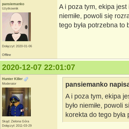
pansiemanko
A i poza tym, ekipa jest
Użytkownik
niemiłe, powoli się roz
tego była potrzebna to b
Dołączył: 2020-01-06
Offline
2020-12-07 22:01:07
Hunter Killer
pansiemanko napisa
Moderator
A i poza tym, ekipa je
było niemiłe, powoli 
korekta do tego była 
Skąd: Zielona Góra
Dołączył: 2011-03-29